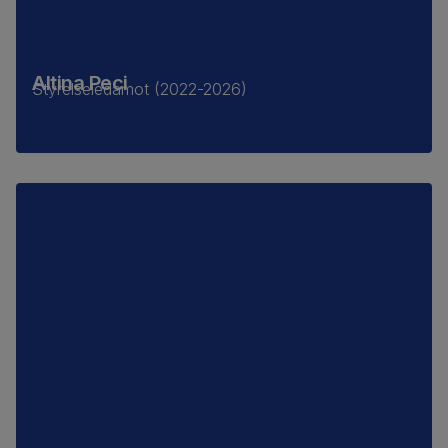
Altina Peci
Styrelseledamot (2022-2026)