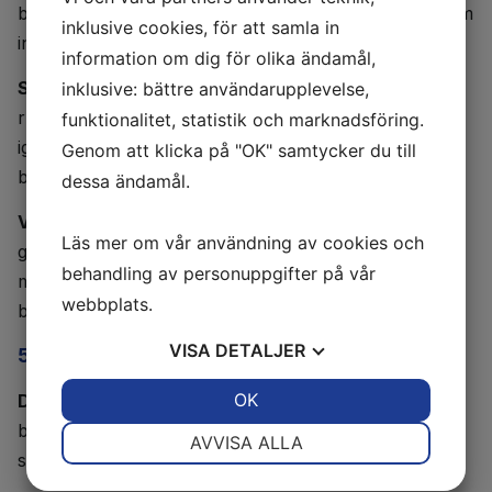
bostäderna som loggar vem som går in och ut, och som
inklusive cookies, för att samla in
inte går att kopiera som vanliga nycklar.
information om dig för olika ändamål,
Snabba åtgärder efter händelser:
Vi har färdiga
inklusive: bättre användarupplevelse,
rutiner för att städa upp och göra en byggnad säker
funktionalitet, statistik och marknadsföring.
igen så fort polisen är färdig med sitt arbete efter ett
Genom att klicka på "OK" samtycker du till
brott.
dessa ändamål.
Vad det betyder för din vardag:
Du ska kunna sova
Läs mer om vår användning av cookies och
gott i din lägenhet. Genom att göra husen säkrare
behandling av personuppgifter på vår
minskar vi utrymmet för kriminella att finnas i våra
webbplats.
bostadsområden.
VISA
DETALJER
5. Skydd för de som behöver det mest
JA
NEJ
OK
JA
NEJ
Det här lovar vi dig:
Vi bygger ett starkt försvar mot
bedrägerier mot äldre och ger ett kraftfullt stöd till de
NÖDVÄNDIG
INSTÄLLNINGAR
AVVISA ALLA
som utsätts för hedersförtryck eller våld i hemmet.
JA
NEJ
JA
NEJ