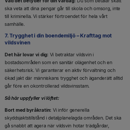
Vad det betyder för din vardag:
Du som betalar skatt
ska veta att dina pengar går till skola och omsorg, inte
till kriminella. Vi stärker förtroendet för hela vårt
samhälle.
7. Trygghet i din boendemiljö – Krafttag mot
vildsvinen
Det här lovar vi dig:
Vi betraktar vildsvin i
bostadsområden som en sanitär olägenhet och en
säkerhetsrisk. Vi garanterar en aktiv förvaltning och
ökad jakt där människans trygghet och äganderätt alltid
går före en okontrollerad vildsvinsstam.
Så här uppfyller vi löftet:
Bort med byråkratin:
Vi inför generella
skyddsjaktstillstånd i detaljplanelagda områden. Det ska
gå snabbt att agera när vildsvin hotar trädgårdar,