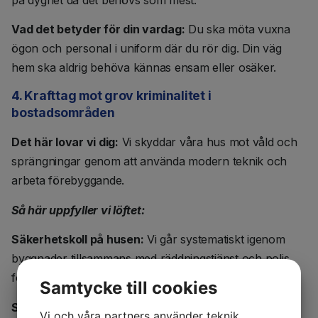
Vad det betyder för din vardag:
Du ska möta vuxna
ögon och personal i uniform där du rör dig. Din väg
hem ska aldrig behöva kännas ensam eller osäker.
4. Krafttag mot grov kriminalitet i
bostadsområden
Det här lovar vi dig:
Vi skyddar våra hus mot våld och
sprängningar genom att använda modern teknik och
arbeta förebyggande.
Så här uppfyller vi löftet:
Säkerhetskoll på husen:
Vi går systematiskt igenom
byggnader tillsammans med räddningstjänst och polis
för att se hur de kan göras säkrare.
Samtycke till cookies
Säkrare lås:
Vi inför digitala lås i de kommunala
Vi och våra partners använder teknik,