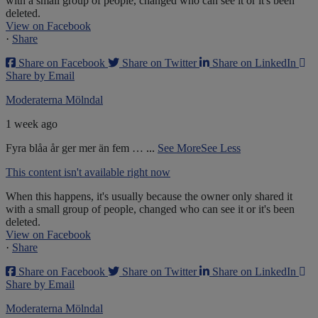
with a small group of people, changed who can see it or it's been
deleted.
View on Facebook
·
Share
Share on Facebook
Share on Twitter
Share on LinkedIn
Share by Email
Moderaterna Mölndal
1 week ago
Fyra blåa år ger mer än fem …
...
See More
See Less
This content isn't available right now
When this happens, it's usually because the owner only shared it
with a small group of people, changed who can see it or it's been
deleted.
View on Facebook
·
Share
Share on Facebook
Share on Twitter
Share on LinkedIn
Share by Email
Moderaterna Mölndal