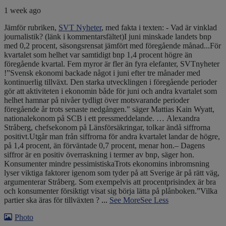
1 week ago
Jämför rubriken,
SVT Nyheter
, med fakta i texten: - Vad är vinklad
journalistik? (länk i kommentarsfältet)
I juni minskade landets bnp
med 0,2 procent, säsongsrensat jämfört med föregående månad...
För
kvartalet som helhet var samtidigt bnp 1,4 procent högre än
föregående kvartal. Fem myror är fler än fyra elefanter, SVTnyheter
!
”Svensk ekonomi backade något i juni efter tre månader med
kontinuerlig tillväxt. Den starka utvecklingen i föregående perioder
gör att aktiviteten i ekonomin både för juni och andra kvartalet som
helhet hamnar på nivåer tydligt över motsvarande perioder
föregående år trots senaste nedgången." säger Mattias Kain Wyatt,
nationalekonom på SCB i ett pressmeddelande. …
Alexandra
Stråberg, chefsekonom på Länsförsäkringar, tolkar ändå siffrorna
positivt.
Utgår man från siffrorna för andra kvartalet landar de högre,
på 1,4 procent, än förväntade 0,7 procent, menar hon.
– Dagens
siffror är en positiv överraskning i termer av bnp, säger hon.
Konsumenter mindre pessimistiska
Trots ekonomins inbromsning
lyser viktiga faktorer igenom som tyder på att Sverige är på rätt väg,
argumenterar Stråberg. Som exempelvis att procentprisindex är bra
och konsumenter försiktigt visat sig börja lätta på plånboken.”
Vilka
partier ska äras för tillväxten ?
...
See More
See Less
Photo