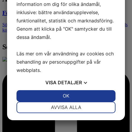
information om dig för olika ändamål,
inklusive: bättre användarupplevelse,
Följ våra FB- och Instagramsidor!
funktionalitet, statistik och marknadsföring.
Sök på @moderaternamolndal så hittar du våra flöden. Många reels
Genom att klicka på "OK" samtycker du till
kommer det…
dessa ändamål.
Senaste nytt - Följ oss på Facebook
Läs mer om vår användning av cookies och
behandling av personuppgifter på vår
webbplats.
VISA
DETALJER
JA
NEJ
OK
JA
NEJ
NÖDVÄNDIG
INSTÄLLNINGAR
AVVISA ALLA
JA
NEJ
JA
NEJ
MARKNADSFÖRING
STATISTIK