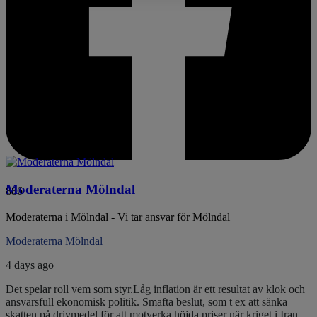
Moderaterna Mölndal
886
Moderaterna i Mölndal - Vi tar ansvar för Mölndal
Moderaterna Mölndal
4 days ago
Det spelar roll vem som styr.
Låg inflation är ett resultat av klok och
ansvarsfull ekonomisk politik. Smafta beslut, som t ex att sänka
skatten på drivmedel för att motverka höjda priser när kriget i Iran