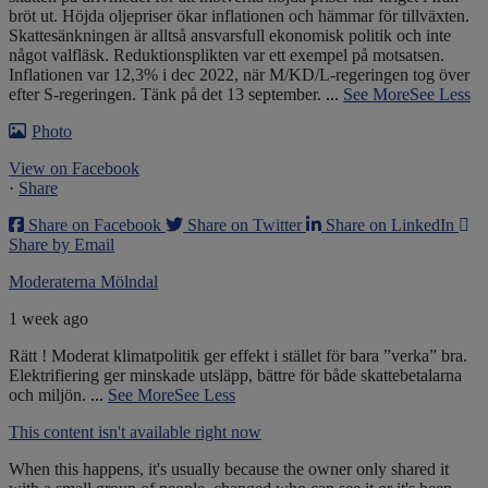
bröt ut. Höjda oljepriser ökar inflationen och hämmar för tillväxten.
Skattesänkningen är alltså ansvarsfull ekonomisk politik och inte
något valfläsk. Reduktionsplikten var ett exempel på motsatsen.
Inflationen var 12,3% i dec 2022, när M/KD/L-regeringen tog över
efter S-regeringen. Tänk på det 13 september.
...
See More
See Less
Photo
View on Facebook
·
Share
Share on Facebook
Share on Twitter
Share on LinkedIn
Share by Email
Moderaterna Mölndal
1 week ago
Rätt ! Moderat klimatpolitik ger effekt i stället för bara ”verka” bra.
Elektrifiering ger minskade utsläpp, bättre för både skattebetalarna
och miljön.
...
See More
See Less
This content isn't available right now
When this happens, it's usually because the owner only shared it