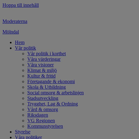
Hoppa till innehåll
Moderaterna
Mölndal
Hem
Vår politik
Vår politik i korthet
Våra värderingar
Våra visioner
Klimat & miljö
Kultur & fritid
Företagande & ekonomi
Skola & Utbildning
Social omsorg & arbetslinjen
Stadsutveckling
Trygghet, Lag & Ordning
Vård & omsorg
Riksdagen
VG Regionen
Kommunstyrelsen
Styrelse
Våra politiker