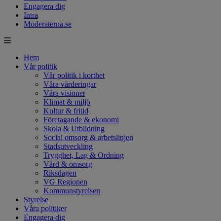
Engagera dig
Intra
Moderaterna.se
Hem
Vår politik
Vår politik i korthet
Våra värderingar
Våra visioner
Klimat & miljö
Kultur & fritid
Företagande & ekonomi
Skola & Utbildning
Social omsorg & arbetslinjen
Stadsutveckling
Trygghet, Lag & Ordning
Vård & omsorg
Riksdagen
VG Regionen
Kommunstyrelsen
Styrelse
Våra politiker
Engagera dig